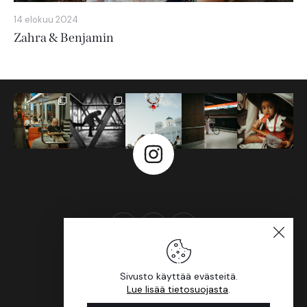
14 elokuu 2024
Zahra & Benjamin
Sivusto käyttää evästeitä.
Etusivu
Tietosuoja
Lue lisää tietosuojasta
.