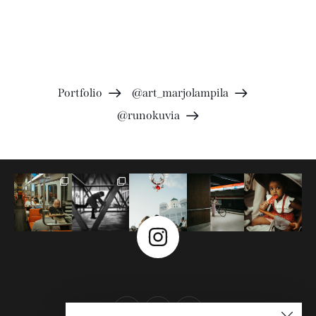
Portfolio
@art_marjolampila
@runokuvia